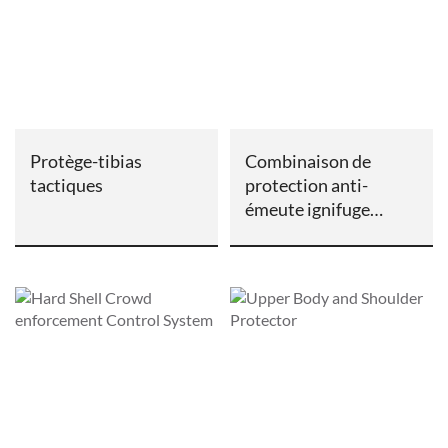
Protège-tibias
Combinaison de
tactiques
protection anti-
émeute ignifuge
résistante aux coups
de couteau