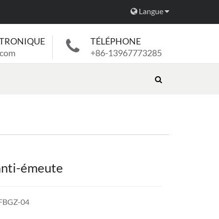
Langue
CTRONIQUE
TÉLÉPHONE
.com
+86-13967773285
nti-émeute
-FBGZ-04