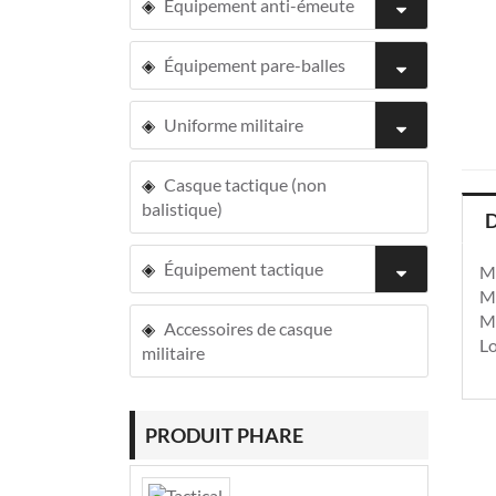
Équipement anti-émeute
Équipement pare-balles
Uniforme militaire
Casque tactique (non
balistique)
D
Équipement tactique
M
M
Ma
Accessoires de casque
Lo
militaire
PRODUIT PHARE